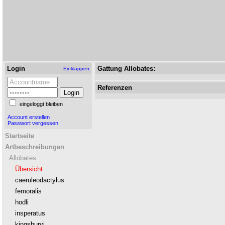
Login
Gattung Allobates:
Einklappen
Referenzen
eingeloggt bleiben
Account erstellen
Passwort vergessen
Startseite
Artbeschreibungen
Allobates
Übersicht
caeruleodactylus
femoralis
hodli
insperatus
kingsburyi