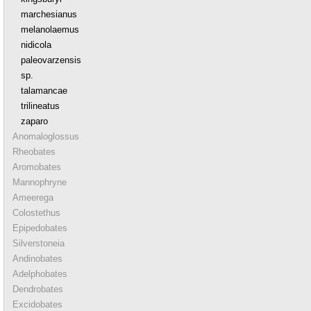
marchesianus
melanolaemus
nidicola
paleovarzensis
sp.
talamancae
trilineatus
zaparo
Anomaloglossus
Rheobates
Aromobates
Mannophryne
Ameerega
Colostethus
Epipedobates
Silverstoneia
Andinobates
Adelphobates
Dendrobates
Excidobates