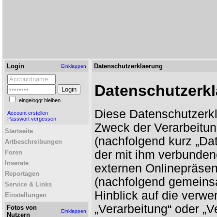
Login
Datenschutzerklaerung
Einklappen
Datenschutzerk
eingeloggt bleiben
Diese Datenschutzerkl
Account erstellen
Passwort vergessen
Zweck der Verarbeitu
Startseite
(nachfolgend kurz „Da
Artbeschreibungen
der mit ihm verbunden
Foren
Inserate
externen Onlinepräsenz
Reportagen
(nachfolgend gemeinsa
Service & Links
Hinblick auf die verwen
Einstellungen
„Verarbeitung“ oder „V
Fotos von
Einklappen
Nutzern