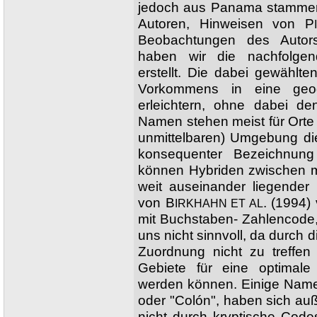
jedoch aus Panama stammen
Autoren, Hinweisen von P
Beobachtungen des Autor
haben wir die nachfolgend
erstellt. Die dabei gewähl
Vorkommens in eine geog
erleichtern, ohne dabei d
Namen stehen meist für Orte 
unmittelbaren) Umgebung di
konsequenter Bezeichnun
können Hybriden zwischen m
weit auseinander liegende
von B
. (1994
IRKHAHN ET AL
mit Buchstaben- Zahlencode, w
uns nicht sinnvoll, da durch 
Zuordnung nicht zu treffen
Gebiete für eine optimale
werden können. Einige Name
oder "Colón", haben sich auße
nicht durch kryptische Cod