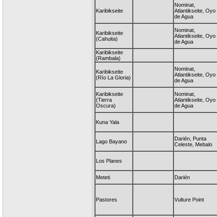
Nominat,
Karibikseite
Atlantikseite, Oyo
de Agua
Nominat,
Karibikseite
Atlantikseite, Oyo
(Cahuita)
de Agua
Karibikseite
(Rambala)
Nominat,
Karibikseite
Atlantikseite, Oyo
(Río La Gloria)
de Agua
Karibikseite
Nominat,
(Tierra
Atlantikseite, Oyo
Oscura)
de Agua
Kuna Yala
Darién, Punta
Lago Bayano
Celeste, Mebalo
Los Planes
Meteti
Darién
Pastores
Vulture Point