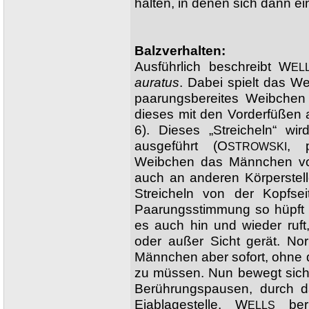
halten, in denen sich dann e
Balzverhalten:
Ausführlich beschreibt W
EL
auratus
. Dabei spielt das We
paarungsbereites Weibchen
dieses mit den Vorderfüßen 
6). Dieses „Streicheln“ wi
ausgeführt (O
, p
STROWSKI
Weibchen das Männchen von
auch an anderen Körperstell
Streicheln von der Kopfse
Paarungsstimmung so hüpft
es auch hin und wieder ruft,
oder außer Sicht gerät. No
Männchen aber sofort, ohne d
zu müssen. Nun bewegt sich
Berührungspausen, durch d
Eiablagestelle. W
beri
ELLS