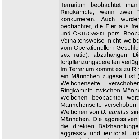
Terrarium beobachtet ma
Ringkämpfe, wenn zwei 
konkurrieren. Auch wurd
beobachtet, die Eier aus f
und O
, pers. Beob
STROWSKI
Verhaltensweise nicht weib
vom Operationellem Geschlec
sex ratio), abzuhängen. Di
fortpflanzungsbereiten verfü
Im Terrarium kommt es zu R
ein Männchen zugesellt ist
Weibchenseite verscho
Ringkämpfe zwischen Männc
Weibchen beobachtet wer
Männchenseite verschoben 
Weibchen von
D. auratus
sin
Männchen. Die aggressiven 
die direkten Balzhandlung
aggressiv und territorial u