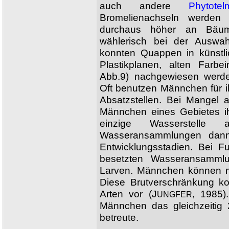
auch andere
Phytotel
Bromelienachseln werden 
durchaus höher an Bäum
wählerisch bei der Auswa
konnten Quappen in künstli
Plastikplanen, alten Farb
Abb.9) nachgewiesen werd
Oft benutzen Männchen für i
Absatzstellen. Bei Mangel
Männchen eines Gebietes ih
einzige Wasserstell
Wasseransammlungen dann 
Entwicklungsstadien. Bei F
besetzten Wasseransamml
Larven. Männchen können me
Diese Brutverschränkung 
Arten vor (J
, 1985)
UNGFER
Männchen das gleichzeitig
betreute.