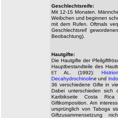
Geschlechtsreife:
Mit 12-15 Monaten. Männchen
Weibchen und beginnen scho
mit dem Rufen. Oftmals ver
Geschlechtsreif gewordene
Beobachtung).
Hautgifte:
Die Hautgifte der Pfeilgiftf
Hauptbestandteile des Haut
A
. (1992):
Histrio
ET
L
Decahydrochinolin
e und
Indo
36 verschiedene Gifte in v
Dabei unterschieden sich 
Karibikseite Costa Rica
Giftkomposition. Am interes
ursprünglich von Taboga st
Giftzusammensetzung ni