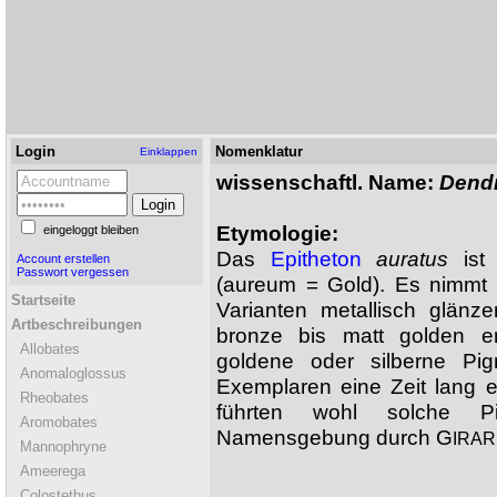
Login
Nomenklatur
Einklappen
wissenschaftl. Name:
Dendr
Etymologie:
eingeloggt bleiben
Das
Epitheton
auratus
ist 
Account erstellen
Passwort vergessen
(aureum = Gold). Es nimmt 
Startseite
Varianten metallisch glänz
Artbeschreibungen
bronze bis matt golden ers
Allobates
goldene oder silberne Pig
Anomaloglossus
Exemplaren eine Zeit lang e
Rheobates
führten wohl solche Pi
Aromobates
Namensgebung durch G
IRA
Mannophryne
Ameerega
Colostethus