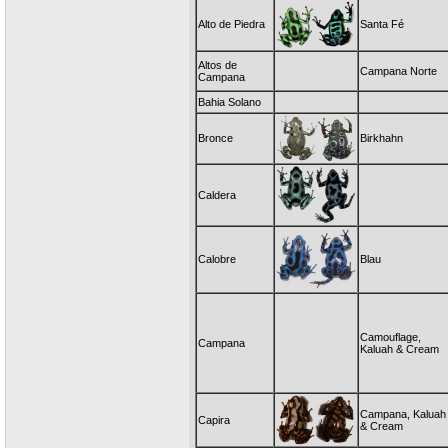
Alto de Piedra
Santa Fé
Altos de
Campana Norte
Campana
Bahia Solano
Bronce
Birkhahn
Caldera
Calobre
Blau
Camouflage,
Campana
Kaluah & Cream
Campana, Kaluah
Capira
& Cream