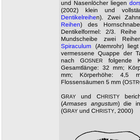
und Nasenlöcher liegen
dor
(2002) klein und vollst
Dentikelreihe
n). Zwei Zahnr
Reihen
) des Hornschnabe
Dentikelformel: 2/3. Rei
Mundscheibe zwei Reihen
Spiraculum
(Atemrohr) lieg
vermessene Quappe der Ta
nach G
folgende K
OSNER
Gesamtlänge: 32 mm; Körper
mm; Körperhöhe: 4,5 
Flossensäumen 5 mm (O
STR
G
und C
beric
RAY
HRISTY
(
Armases angustum
) die i
(G
und C
, 2000)
RAY
HRISTY