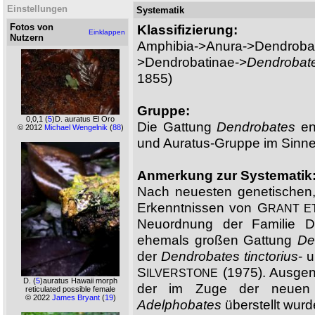
Einstellungen
Systematik
Fotos von
Klassifizierung:
Einklappen
Nutzern
Amphibia->Anura->Dendrobat
>Dendrobatinae->
Dendrobat
1855)
Gruppe:
0,0,1
(
5
)D. auratus El Oro
Die Gattung
Dendrobates
ent
© 2012
Michael Wengelnik
(
88
)
und Auratus-Gruppe im Sinn
Anmerkung zur Systematik
Nach neuesten genetischen,
Erkenntnissen von G
RANT E
Neuordnung der Familie D
ehemals großen Gattung
De
der
Dendrobates tinctorius
- 
S
(1975). Ausge
ILVERSTONE
D.
(
5
)auratus Hawaii morph
der im Zuge der neuen 
reticulated possible female
© 2022
James Bryant
(
19
)
Adelphobates
überstellt wurd