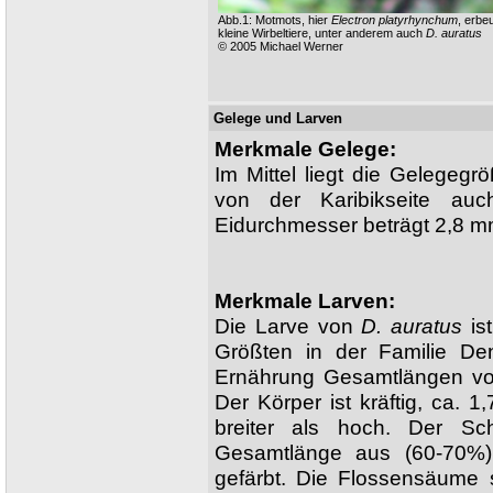
Abb.1: Motmots, hier
Electron platyrhynchum
, erbe
kleine Wirbeltiere, unter anderem auch
D. auratus
© 2005 Michael Werner
Gelege und Larven
Merkmale Gelege:
Im Mittel liegt die Gelegegr
von der Karibikseite au
Eidurchmesser beträgt 2,8 m
Merkmale Larven:
Die Larve von
D. auratus
is
Größten in der Familie Den
Ernährung Gesamtlängen v
Der Körper ist kräftig, ca. 1
breiter als hoch. Der S
Gesamtlänge aus (60-70%).
gefärbt. Die Flossensäume 