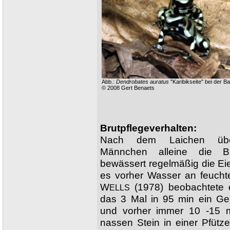
Abb.:
Dendrobates auratus
"Karibikseite" bei der Ba
© 2008 Gert Benaets
Brutpflegeverhalten:
Nach dem Laichen übe
Männchen alleine die Br
bewässert regelmäßig die Ei
es vorher Wasser an feuchte
W
(1978) beobachtete
ELLS
das 3 Mal in 95 min ein Ge
und vorher immer 10 -15 
nassen Stein in einer Pfüt