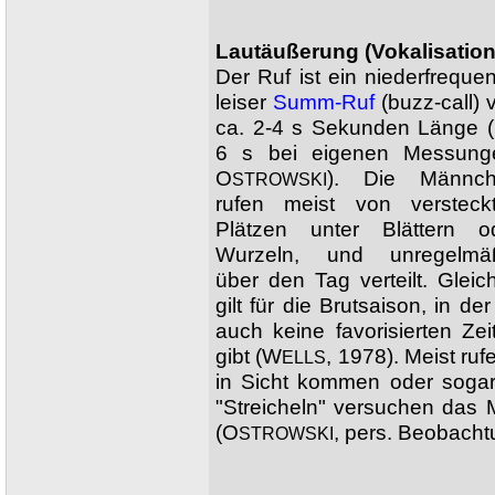
Lautäußerung (Vokalisation
Der Ruf ist ein niederfrequen
leiser
Summ-Ruf
(buzz-call) 
ca. 2-4 s Sekunden Länge (
6 s bei eigenen Messung
O
). Die Männc
STROWSKI
rufen meist von versteck
Plätzen unter Blättern o
Wurzeln, und unregelmä
über den Tag verteilt. Gleic
gilt für die Brutsaison, in der
auch keine favorisierten Zei
gibt (W
, 1978). Meist r
ELLS
in Sicht kommen oder sogar
"Streicheln" versuchen das
(O
, pers. Beobacht
STROWSKI