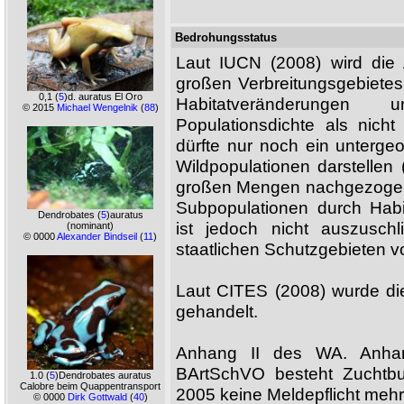
Bedrohungsstatus
Laut IUCN (2008) wird die 
großen Verbreitungsgebietes
0,1
(
5
)d. auratus El Oro
Habitatveränderunge
© 2015
Michael Wengelnik
(
88
)
Populationsdichte als nicht
dürfte nur noch ein unterge
Wildpopulationen darstellen
großen Mengen nachgezogen w
Subpopulationen durch Habi
Dendrobates
(
5
)auratus
ist jedoch nicht auszusch
(nominant)
© 0000
Alexander Bindseil
(
11
)
staatlichen Schutzgebieten v
Laut CITES (2008) wurde die
gehandelt.
Anhang II des WA. Anha
BArtSchVO besteht Zuchtbuc
1.0
(
5
)Dendrobates auratus
Calobre beim Quappentransport
2005 keine Meldepflicht mehr
© 0000
Dirk Gottwald
(
40
)