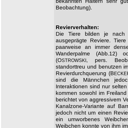
bekannten Haltern sehr gu
Beobachtung).
Revierverhalten:
Die Tiere bilden je nach
ausgeprägte Reviere. Tiere 
paarweise an immer dense
Wanderpalme (Abb.12) od
(O
, pers. Beob
STROWSKI
standorttreu und benutzen i
Revierdurchquerung (B
ECKE
sind die Männchen jedoch
Interaktionen sind nur selt
kommen sowohl im Freiland 
berichtet von aggressivem 
Kanalzone-Variante auf Bar
jedoch nicht um einen Revi
ein umworbenes Weibchen
Weibchen konnte von ihm im 