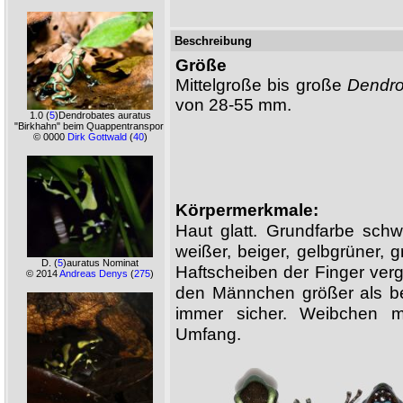
Beschreibung
Größe
Mittelgroße bis große
Dendro
von 28-55 mm.
1.0
(
5
)Dendrobates auratus
"Birkhahn" beim Quappentransport
© 0000
Dirk Gottwald
(
40
)
Körpermerkmale:
Haut glatt. Grundfarbe sch
weißer, beiger, gelbgrüner, g
D.
(
5
)auratus Nominat
Haftscheiben der Finger ver
© 2014
Andreas Denys
(
275
)
den Männchen größer als be
immer sicher. Weibchen m
Umfang.