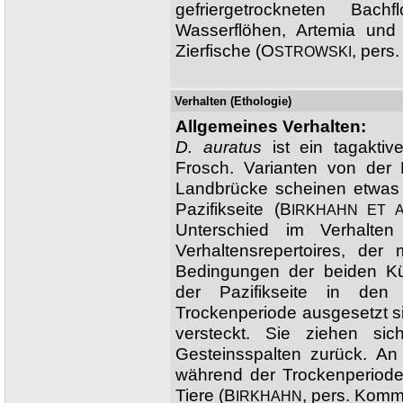
gefriergetrockneten Bach
Wasserflöhen, Artemia und S
Zierfische (O
, pers
STROWSKI
Verhalten (Ethologie)
Allgemeines Verhalten:
D. auratus
ist ein tagaktiv
Frosch. Varianten von der K
Landbrücke scheinen etwas 
Pazifikseite (B
IRKHAHN ET 
Unterschied im Verhalten
Verhaltensrepertoires, der 
Bedingungen der beiden Küs
der Pazifikseite in den
Trockenperiode ausgesetzt sin
versteckt. Sie ziehen si
Gesteinsspalten zurück. An
während der Trockenperiod
Tiere (B
, pers. Komm
IRKHAHN