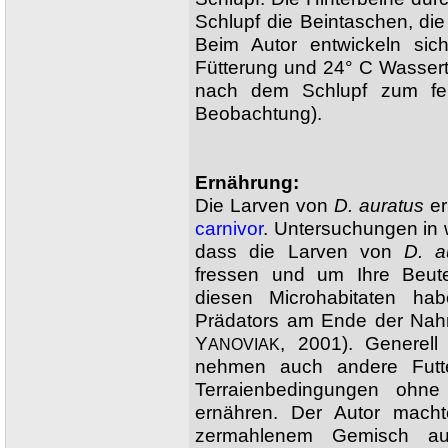
Schlupf die Beintaschen, di
Beim Autor entwickeln sich
Fütterung und 24° C Wasser
nach dem Schlupf zum fert
Beobachtung).
Ernährung:
Die Larven von
D. auratus
er
carnivor
. Untersuchungen in
dass die Larven von
D. a
fressen und um Ihre Beute 
diesen Microhabitaten ha
Prädators am Ende der Nahr
Y
, 2001). Generel
ANOVIAK
nehmen auch andere Futte
Terraienbedingungen ohne P
ernähren. Der Autor macht
zermahlenem Gemisch aus Zi