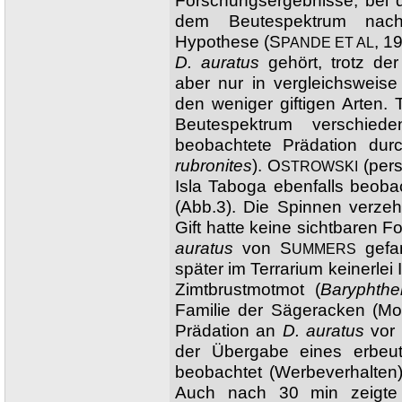
Forschungsergebnisse, bei 
dem Beutespektrum nach
Hypothese (S
, 1
PANDE ET AL
D. auratus
gehört, trotz de
aber nur in vergleichsweise
den weniger giftigen Arten. 
Beutespektrum verschied
beobachtete Prädation durc
rubronites
). O
(pers
STROWSKI
Isla Taboga ebenfalls beoba
(Abb.3). Die Spinnen verzeh
Gift hatte keine sichtbaren 
auratus
von S
gefa
UMMERS
später im Terrarium keinerlei
Zimtbrustmotmot (
Baryphthe
Familie der Sägeracken (Mo
Prädation an
D. auratus
vor
der Übergabe eines erbeu
beobachtet (Werbeverhalten)
Auch nach 30 min zeigte 