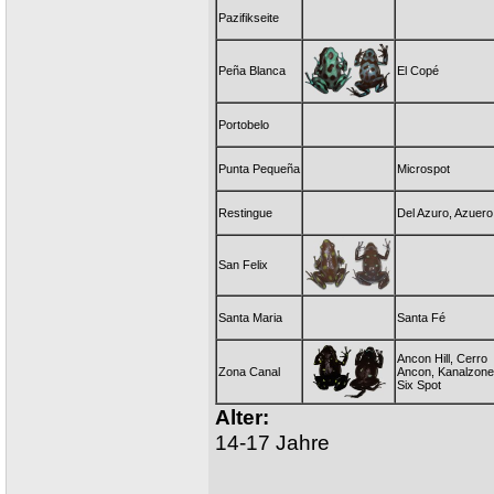
Pazifikseite
Peña Blanca
El Copé
Portobelo
Punta Pequeña
Microspot
Restingue
Del Azuro, Azuer
San Felix
Santa Maria
Santa Fé
Ancon Hill, Cerro
Zona Canal
Ancon, Kanalzone
Six Spot
Alter:
14-17 Jahre