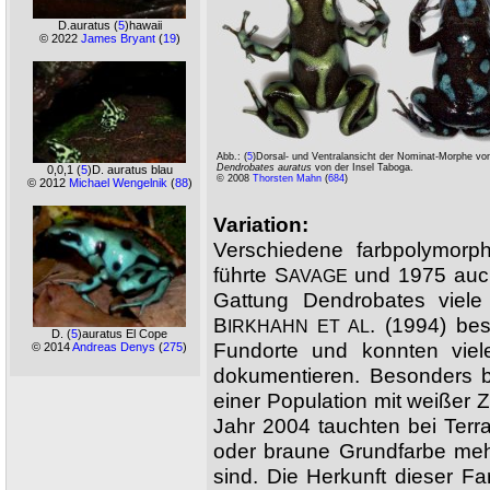
D.auratus
(
5
)hawaii
© 2022
James Bryant
(
19
)
Abb.:
(
5
)Dorsal- und Ventralansicht der Nominat-Morphe vo
Dendrobates auratus
von der Insel Taboga.
0,0,1
(
5
)D. auratus blau
© 2008
Thorsten Mahn
(
684
)
© 2012
Michael Wengelnik
(
88
)
Variation:
Verschiedene farbpolymorp
führte S
und 1975 auc
AVAGE
Gattung Dendrobates viele
B
. (1994) bes
IRKHAHN ET AL
D.
(
5
)auratus El Cope
Fundorte und konnten viele
© 2014
Andreas Denys
(
275
)
dokumentieren. Besonders 
einer Population mit weißer 
Jahr 2004 tauchten bei Terra
oder braune Grundfarbe mehr
sind. Die Herkunft dieser Fa