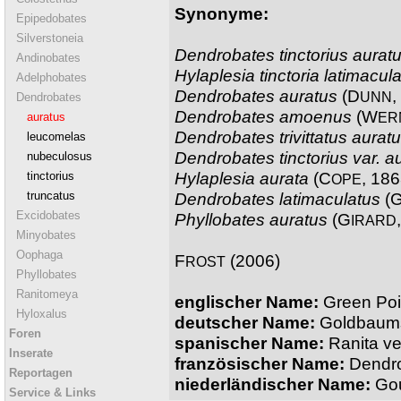
Synonyme:
Epipedobates
Silverstoneia
Dendrobates tinctorius aurat
Andinobates
Hylaplesia tinctoria latimacul
Adelphobates
Dendrobates auratus
(D
,
UNN
Dendrobates
Dendrobates amoenus
(W
ER
auratus
Dendrobates trivittatus aurat
leucomelas
Dendrobates tinctorius var. a
nubeculosus
Hylaplesia aurata
(C
, 186
tinctorius
OPE
truncatus
Dendrobates latimaculatus
(
Excidobates
Phyllobates auratus
(G
IRARD
Minyobates
Oophaga
F
(2006)
ROST
Phyllobates
Ranitomeya
englischer Name:
Green Poi
Hyloxalus
deutscher Name:
Goldbaums
Foren
spanischer Name:
Ranita v
Inserate
französischer Name:
Dendro
Reportagen
niederländischer Name:
Gou
Service & Links