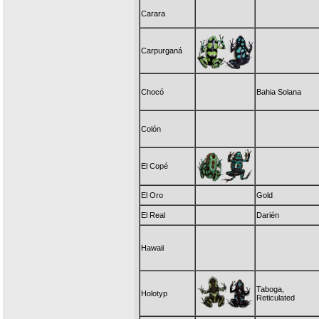
Carara
Carpurganá
Chocó
Bahia Solana
Colón
El Copé
El Oro
Gold
El Real
Darién
Hawaii
Taboga,
Holotyp
Reticulated